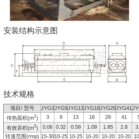
安装结构示意图
技术规格
项目/ 型号
JYG3
JYG9
JYG13
JYG18
JYG29
JYG41
JY
2
3
9
13
18
29
41
传热面积(m
)
3
0.06
0.32
0.59
1.09
1.85
2.8
3
有效容积(m
)
转速范围(rmp)
15-30
10-25
10-25
10-20
10-20
10-20
10