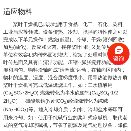
适应物料
桨叶干燥机已成功地用于食品、化工、石化、染料、
工业污泥等领域。设备传热、冷却、搅拌的特性使之可以
完成以下单元操作：燃烧(低温)、冷却、干燥(溶剂回收)
加热(融化)、反应和灭菌。搅拌桨叶同时又是传热面，使
单位有效容积内传热面积增大，缩短了处理时间。楔型桨
叶传热面又具有自清洁功能。压缩--膨胀搅拌功能使物料
混和均匀。物料沿轴向成"活塞流"运动，在轴向区间内，
物料的温度、湿度、混合度梯度很小。用导热油做热介质
桨叶干燥机可完成低温燃烧工作。如：二水硫酸钙
(Ca
SO
·2H
O) 燃烧转化为半水硫酸钙(Ca
SO
·1/2
2
4
2
2
4
2H
O）。碳酸氢钠(NaHCO
)经煅烧转化为纯碱
2
3
(Na
HCO
)等。通入冷却介质，如水、冷却盐水等即可
2
3
用来冷却。如：使用于纯碱行业的桨叶式凉碱机，取代老
式的空气冷却凉碱机，节省了能源及尾气处理设备，降低