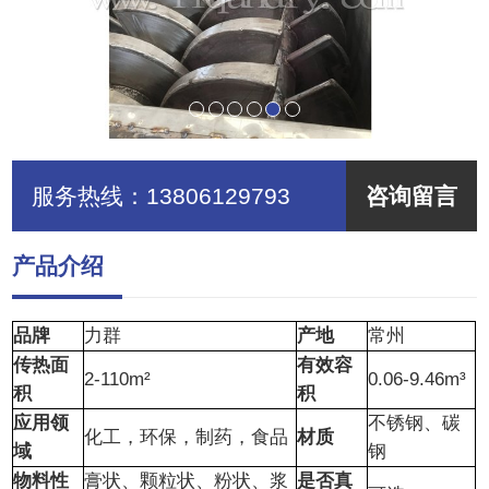
服务热线：
13806129793
咨询留言
产品介绍
品牌
力群
产地
常州
传热面
有效容
2-110m²
0.06-9.46m³
积
积
应用领
不锈钢、碳
化工，环保，制药，食品
材质
域
钢
物料性
膏状、颗粒状、粉状、浆
是否真