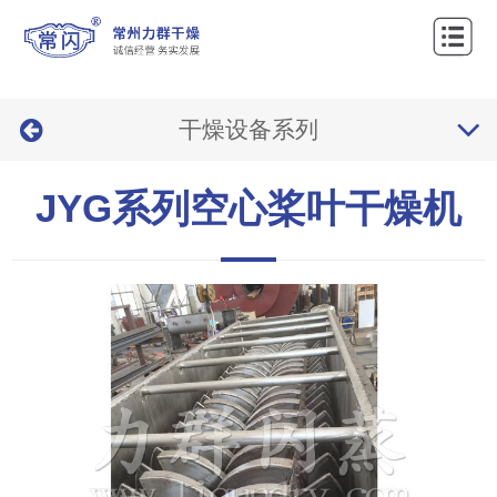
网
站
关
首
干燥设备系列
于
产
页
力
品
工
JYG系列空心桨叶干燥机
群
中
程
新
心
案
闻
服
例
资
务
联
讯
中
系
心
我
们