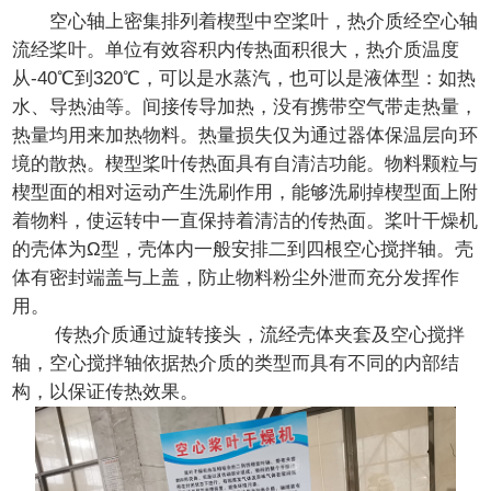
空心轴上密集排列着楔型中空桨叶，热介质经空心轴
流经桨叶。单位有效容积内传热面积很大，热介质温度
从-40℃到320℃，可以是水蒸汽，也可以是液体型：如热
水、导热油等。间接传导加热，没有携带空气带走热量，
热量均用来加热物料。热量损失仅为通过器体保温层向环
境的散热。楔型桨叶传热面具有自清洁功能。物料颗粒与
楔型面的相对运动产生洗刷作用，能够洗刷掉楔型面上附
着物料，使运转中一直保持着清洁的传热面。桨叶干燥机
的壳体为Ω型，壳体内一般安排二到四根空心搅拌轴。壳
体有密封端盖与上盖，防止物料粉尘外泄而充分发挥作
用。
传热介质通过旋转接头，流经壳体夹套及空心搅拌
轴，空心搅拌轴依据热介质的类型而具有不同的内部结
构，以保证传热效果。