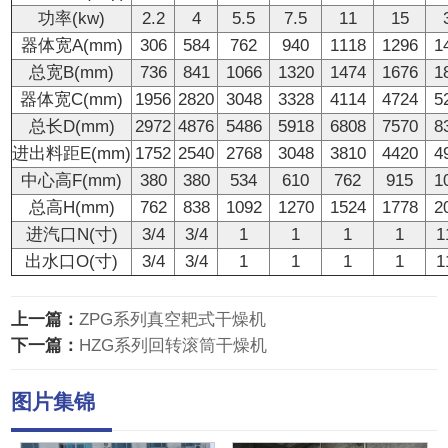
功率(kw)
2.2
4
5.5
7.5
11
15
器体宽A(mm)
306
584
762
940
1118
1296
1
总宽B(mm)
736
841
1066
1320
1474
1676
1
器体宽C(mm)
1956
2820
3048
3328
4114
4724
5
总长D(mm)
2972
4876
5486
5918
6808
7570
8
进出料距E(mm)
1752
2540
2768
3048
3810
4420
4
中心高F(mm)
380
380
534
610
762
915
1
总高H(mm)
762
838
1092
1270
1524
1778
2
进汽口N(寸)
3/4
3/4
1
1
1
1
1
出水口O(寸)
3/4
3/4
1
1
1
1
1
上一篇：
ZPG系列真空耙式干燥机
下一篇：
HZG系列回转滚筒干燥机
图片集锦