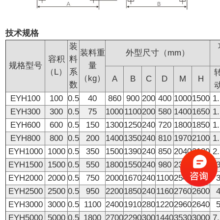
技术规格
装
装料重
外型尺寸（mm）
容积
料
规格型号
量
（L）
系
（kg）
A
B
C
D
M
H
数
EYH100
100
0.5
40
860
900
200
400
1000
1500
1
EYH300
300
0.5
75
1000
1100
200
580
1400
1650
1
EYH600
600
0.5
150
1300
1250
240
720
1800
1850
1
EYH800
800
0.5
200
1400
1350
240
810
1970
2100
1
EYH1000
1000
0.5
350
1500
1390
240
850
2040
2180
2
EYH1500
1500
0.5
550
1800
1550
240
980
2340
2280
EYH2000
2000
0.5
750
2000
1670
240
1100
2540
2440
EYH2500
2500
0.5
950
2200
1850
240
1160
2760
2600
EYH3000
3000
0.5
1100
2400
1910
280
1220
2960
2640
EYH5000
5000
0.5
1800
2700
2290
300
1440
3530
3000
7