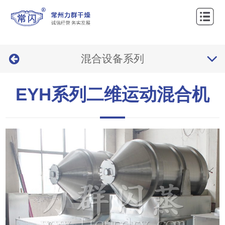
网
站
关
首
混合设备系列
于
产
页
力
品
工
EYH系列二维运动混合机
群
中
程
新
心
案
闻
服
例
资
务
联
讯
中
系
心
我
们