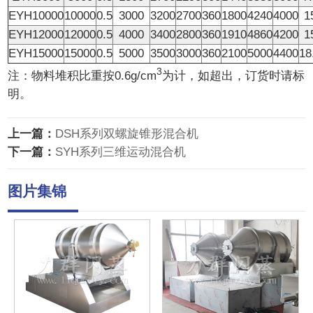
EYH10000
10000
0.5
3000
3200
2700
360
1800
4240
4000
1
EYH12000
12000
0.5
4000
3400
2800
360
1910
4860
4200
1
EYH15000
15000
0.5
5000
3500
3000
360
2100
5000
4400
18
3
注：物料堆积比重按0.6g/cm
为计，如超出，订货时请标
明。
上一篇：
DSH系列双螺旋锥形混合机
下一篇：
SYH系列三维运动混合机
图片集锦