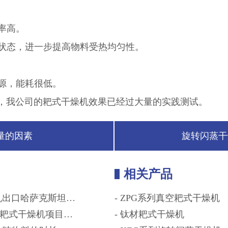
率高。
环状态，进一步提高物料受热均匀性。
热源，能耗很低。
，我公司的耙式干燥机
效果已经过大量的实践测试。
量的因素
旋转闪蒸干
相关产品
燥机出口哈萨克斯坦…
-
ZPG系列真空耙式干燥机
0L耙式干燥机项目…
-
钛材耙式干燥机