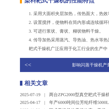
染料耙式干燥机的性能特点
1. 采用大面积夹层加热，传热面大，热效
2. 设置搅拌，使物料在筒内形成连续循
3. 可进行浆状、膏状、糊状物料干燥。
4. 传导加热采用蒸汽、导热油、热水等
耙式干燥机广泛应用于化工行业的生产中
<<
影响闪蒸干燥机产
相关文章
2025-07-19
|
两台ZPG2000型真空耙式干
2025-04-17
|
年产6000吨间位芳纶纤维500